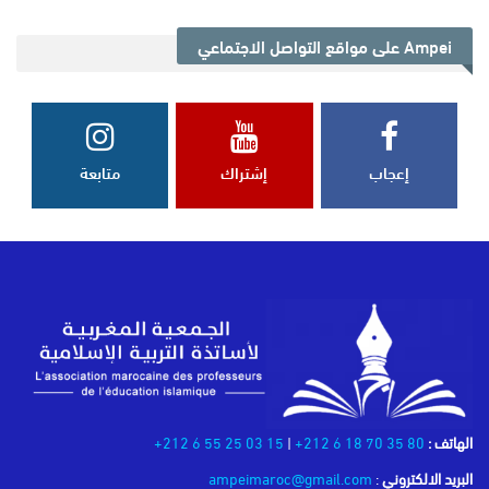
Ampei على مواقع التواصل الاجتماعي
إعجاب
إشتراك
متابعة
الهاتف :
80 35 70 18 6 212+
|
15 03 25 55 6 212+
البريد الالكتروني
:
ampeimaroc@gmail.com