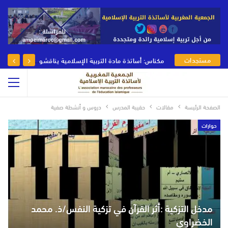
مستجدات
مكناس: أساتذة مادة التربية الإسلامية يناقشون رهانات وأدوار مادة التربية الإسلامية في يومها الوطني
الجمعية
الصفحة الرئيسة
مقالات
حقيبة المدرس
دروس و أنشطة صفية
حوارات
مدخل التزكية :أثر القرآن في تزكية النفس/ذ. محمد
الخضراوي