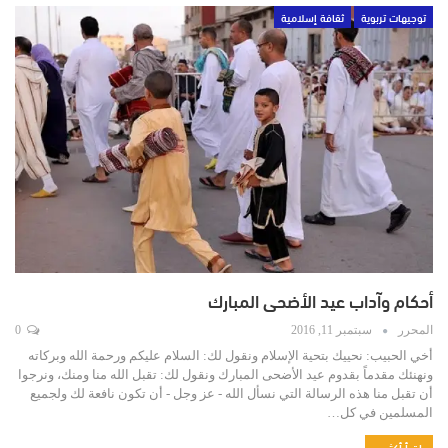
توجيهات تربوية
ثقافة إسلامية
أحكام وآداب عيد الأضحى المبارك
المحرر
سبتمبر 11, 2016
0
أخي الحبيب: نحييك بتحية الإسلام ونقول لك: السلام عليكم ورحمة الله وبركاته
ونهنئك مقدماً بقدوم عيد الأضحى المبارك ونقول لك: تقبل الله منا ومنك، ونرجوا
أن تقبل منا هذه الرسالة التي نسأل الله - عز وجل - أن تكون نافعة لك ولجميع
المسلمين في كل…
اقرأ أكثر...