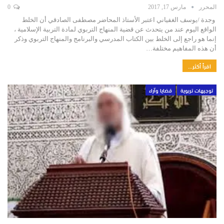
المحرر
مارس 17, 2017
0
وجدة /يوسف الغفياني اعتبر الأستاذ المحاضر مصطفى الصادقي أن الخلط
الواقع اليوم عند من يتحدث عن قضية المنهاج التربوي لمادة التربية الإسلامية ،
إنما هو راجع إلى الخلط بين الكتاب المدرسي والبرنامج والمنهاج التربوي وذكر
أن هذه المفاهيم مختلفة…
اقرأ أكثر...
توجيهات تربوية
قضايا وآراء