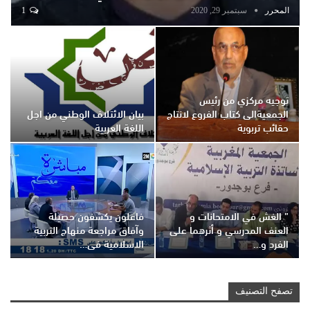
المحرر
سبتمبر 29, 2020
1
توجيه مركزي من رئيس
الجمعيةالى كتاب الفروع لانتاج
بيان الائتلاف الوطني من اجل
حقائب تربوية
اللغة العربية
” الغش في الامتحانات و
فاعلون يكشفون حصيلة
العنف المدرسي و أثرهما على
وآفاق مراجعة منهاج التربية
الفرد و…
الاسلامية في…
تصفح التصنيف