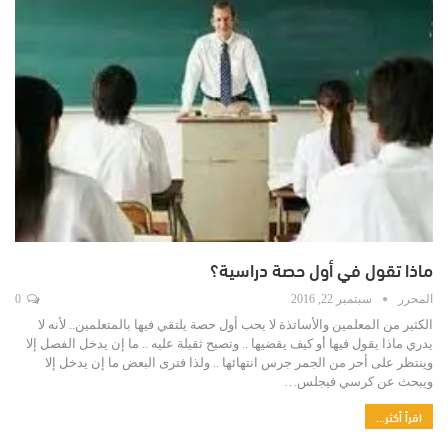
ﻣﺎﺫﺍ ﺗﻘﻮﻝ ﻓﻲ ﺃﻭﻝ ﺣﺼﺔ ﺩﺭﺍﺳﻴﺔ؟
المحرر
سبتمبر 22, 2016
0
ﺍﻟﻜﺜﻴﺮ ﻣﻦ ﺍﻟﻤﻌﻠﻤﻴﻦ والأساتذة ﻻ ﻳﺤﺐ ﺃﻭﻝ ﺣﺼﺔ ﻳﻠﺘﻘﻲ ﻓﻴﻬﺎ بالمتعلمين.. ﻷﻧﻪ ﻻ
ﻳﺪﺭﻱ ماذا يقول فيها أو كيف ﻳﻘﻀﻴﻬﺎ .. ﻭﺗﺼﺒﺢ ﺛﻘﻴﻠﺔ ﻋﻠﻴﻪ .. ﻣﺎ ﺇﻥ ﻳﺪﺧﻞ ﺍﻟﻔﺼﻞ ﺇﻻ
ﻭﻳﻨﺘﻈﺮ ﻋﻠﻰ ﺃﺣﺮ ﻣﻦ ﺍﻟﺠﻤﺮ ﺟﺮﺱ ﺍﻧﺘﻬﺎﺋﻬﺎ .. ﻭﻟﺬﺍ ﻓﺘﺮﻯ ﺍﻟﺒﻌﺾ ﻣﺎ ﺇﻥ ﻳﺪﺧﻞ ﺇﻻ
ﻭﻳﺒﺤﺚ ﻋﻦ ﻛﺮﺳﻲ ﻓﻴﺠﻠﺲ…
اقرأ أكثر...