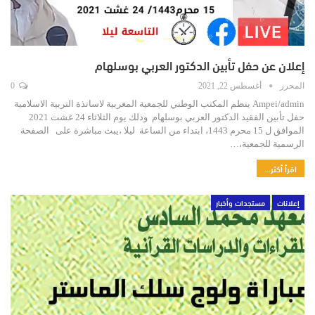
إعلان عن حفل تأبين الدكتور العربي بوسلهام
المحرر
أغسطس 22, 2021
0
Ampei/admin ينظم المكتب الوطني للجمعية المغربية لاساتذة التربية الاسلامية
حفل تأبين الفقيد الدكتور العربي بوسلهام وذلك يوم الثلاثاء 24 غشت 2021
الموافق ل 15 محرم 1443، ابتداء من الساعة ليلا ،يبث مباشرة على الصفحة
الرسمية للجمعية،…
اقرأ أكثر...
إعلانات
مستجدات وأخبار