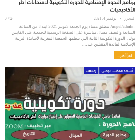
برنامج الندوة الإفتتاحية للدورة التكوينية لامتحانات أطر
الأكاديميات
المحرر
نوفمبر 4, 2021
0
. Ampei/admin تنطلق مساء يوم الجمعة 5نونبر 2021 ابتداء من الساعة
السابعة والنصف مساء، مباشرة على الصفخة الرسمية للجمعية على الفايس
بوك، الدورة التكوينية الثانية التي تنظمها الجمعية المغربية لأساتذة التربية
الإسلامية لفائدة المقبلين على…
اقرأ أكثر...
أنشطة المكتب الوطني
إعلانات