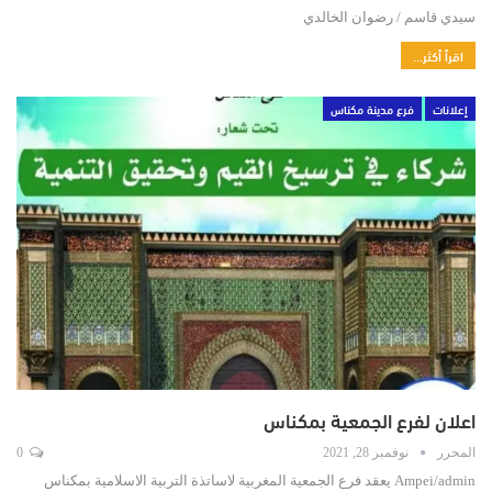
سيدي قاسم / رضوان الخالدي
اقرأ أكثر...
إعلانات
فرع مدينة مكناس
اعلان لفرع الجمعية بمكناس
المحرر
نوفمبر 28, 2021
0
Ampei/admin يعقد فرع الجمعية المغربية لاساتذة التربية الاسلامية بمكناس