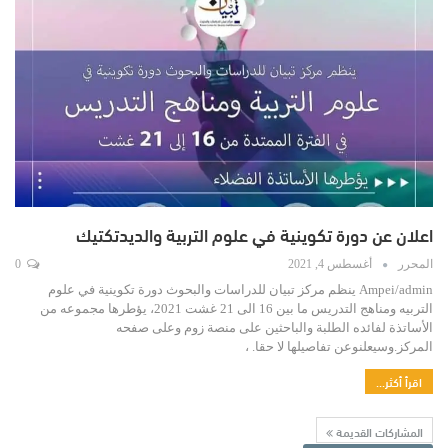
اعلان عن دورة تكوينية في علوم التربية والديدتكتيك
المحرر
أغسطس 4, 2021
0
Ampei/admin ينظم مركز تبيان للدراسات والبحوث دورة تكوينية في علوم
التربيه ومناهج التدريس ما بين 16 الى 21 غشت 2021، يؤطرها مجموعه من
الأساتذة لفائده الطلبة والباحثين على منصة زوم وعلى صفحه
المركز.وسيعلنوعن تفاصيلها لا حقا. ،
اقرأ أكثر...
المشاركات القديمة