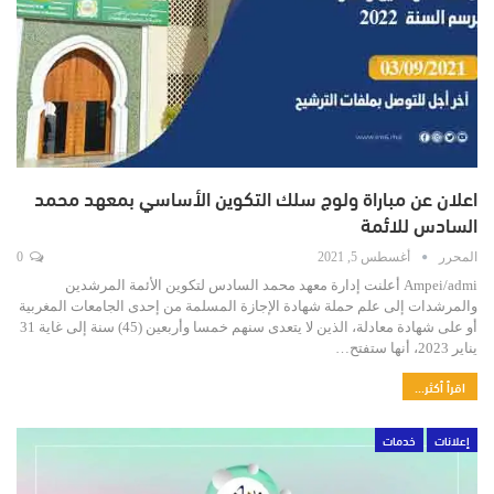
اعلان عن مباراة ولوج سلك التكوين الأساسي بمعهد محمد
السادس للائمة
المحرر
أغسطس 5, 2021
0
Ampei/admi أعلنت إدارة معهد محمد السادس لتكوين الأئمة المرشدين
والمرشدات إلى علم حملة شهادة الإجازة المسلمة من إحدى الجامعات المغربية
أو على شهادة معادلة، الذين لا يتعدى سنهم خمسا وأربعين (45) سنة إلى غاية 31
يناير 2023، أنها ستفتح…
اقرأ أكثر...
إعلانات
خدمات