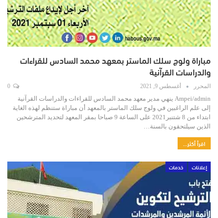
مباراة ولوج سلك الماستر بمعهد محمد السادس للقراءات
والدراسات القرآنية
المحرر
أغسطس 9, 2021
0
Ampei/admin ينهي مدير معهد محمد السادس للقراءات والدراسات القرآنية
إلى علم الراغبين في ولوج سلك الماستر بالمعهد أن مباراة ستنظم لهذه الغاية
ابتداء من 8 شتنبر2021 على الساعة 9 صباحا بمقر المعهد لتحديد المترشحين
الذين سيلتحقون بالسنة…
اقرأ أكثر...
إعلانات
خدمات