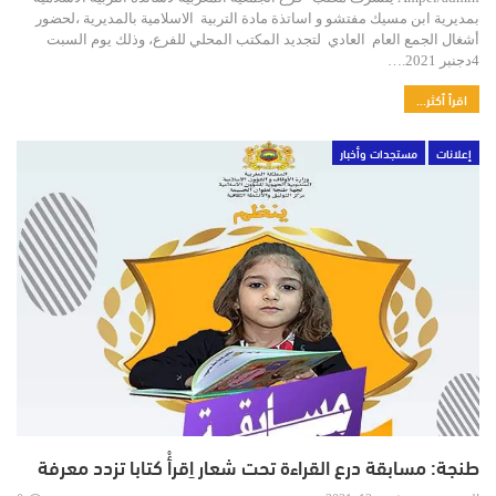
بمديرية ابن مسيك مفتشو و اساتذة مادة التربية الاسلامية بالمديرية ،لحضور
أشغال الجمع العام العادي لتجديد المكتب المحلي للفرع، وذلك يوم السبت
4دجنبر 2021.…
اقرأ أكثر...
إعلانات
مستجدات وأخبار
طنجة: مسابقة درع القراءة تحت شعار اِقرأْ كتابا تزدد معرفة