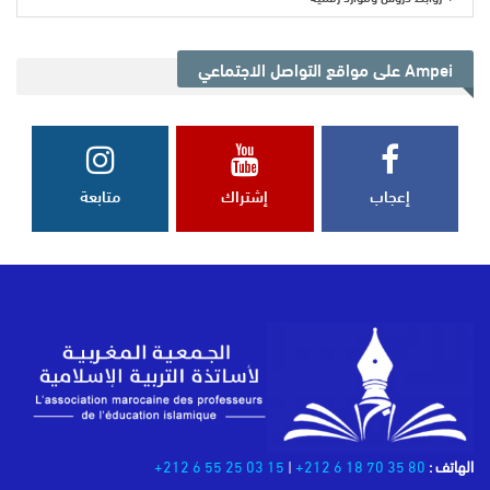
Ampei على مواقع التواصل الاجتماعي
إعجاب
إشتراك
متابعة
الهاتف :
80 35 70 18 6 212+
|
15 03 25 55 6 212+