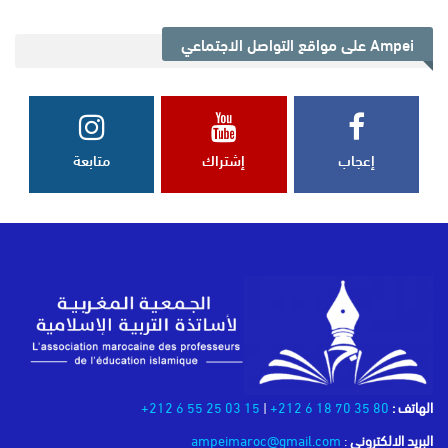
Ampei على مواقع التواصل الاجتماعي
إعجاب
إشتراك
متابعة
الهاتف :
80 35 70 18 6 212+
|
15 03 25 55 6 212+
البريد الالكتروني
:
ampeimaroc@gmail.com