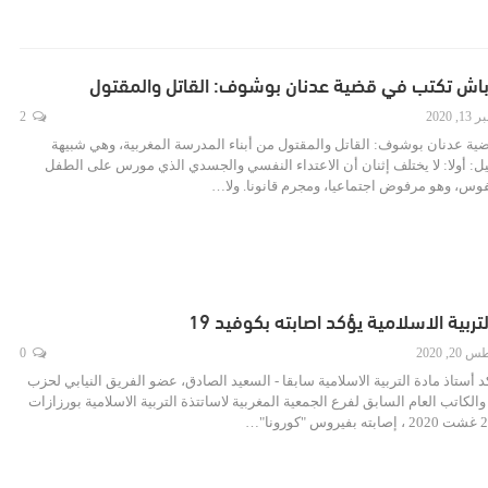
باش تكتب في قضية عدنان بوشوف: القاتل والمقتول
 2020
2
Ampei/ad قضية عدنان بوشوف: القاتل والمقتول من أبناء المدرسة المغربية، وهي شبيهة
يل: أولا: لا يختلف إثنان أن الاعتداء النفسي والجسدي الذي مورس على الطفل
فوس، وهو مرفوض اجتماعيا، ومجرم قانونا. ولا…
تربية الاسلامية يؤكد اصابته بكوفيد 19
2, 2020
0
Ampei/ad أكد أستاذ مادة التربية الاسلامية سابقا - السعيد الصادق، عضو الفريق النيابي لحزب
 والكاتب العام السابق لفرع الجمعية المغربية لاساتتذة التربية الاسلامية بورزازات