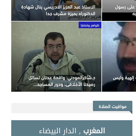
ل على رسول
الاستاذ عبد العزيز الادريسي ينال شهادة
ه
الدكتوراه بميزة مشرف جدا
ظواهر وقضايا
 إلهية وليس
د.شاكرالمودني: واقعة عدنان تسائل
رصيدنا الأخلاقي، ودور المساجد…
مواقيت الصلاة