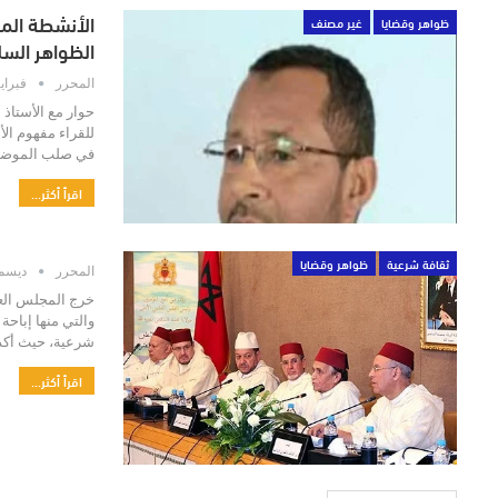
الأنشطة المن
ظواهر وقضايا
غير مصنف
الظواهر السلب
المحرر
فبراير 22, 
حوار مع الأستاذ
للقراء مفهوم ال
في صلب الموضوع 
اقرأ أكثر...
ثقافة شرعية
ظواهر وقضايا
المحرر
ديسمبر 4,
خرج المجلس الع
والتي منها إباحة
شرعية، حيث أكد 
اقرأ أكثر...