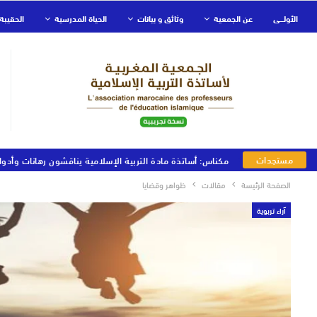
الأولـــى
عن الجمعية
وثائق و بيانات
الحياة المدرسية
الحقيبة 
مستجدات
مكناس: أساتذة مادة التربية الإسلامية يناقشون رهانات وأدوا
الجمعية
الصفحة الرئيسة
مقالات
ظواهر وقضايا
آراء تربوية