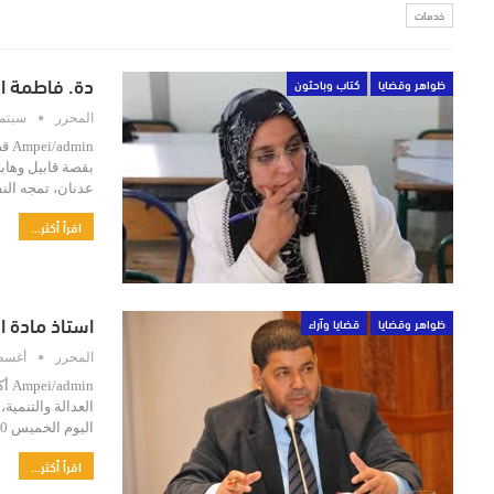
خدمات
دة. فاطمة ا
ظواهر وقضايا
كتاب وباحثون
المحرر
سبتمبر 13,
min
بقصة قابيل وهاب
عدنان، تمجه الن
اقرأ أكثر...
استاذ مادة ال
ظواهر وقضايا
قضايا وآراء
المحرر
أغسطس 0
min
العدالة والتنمية،
اليوم الخميس 20 غشت 2020 ، إصابته بفيروس "كورونا"…
اقرأ أكثر...