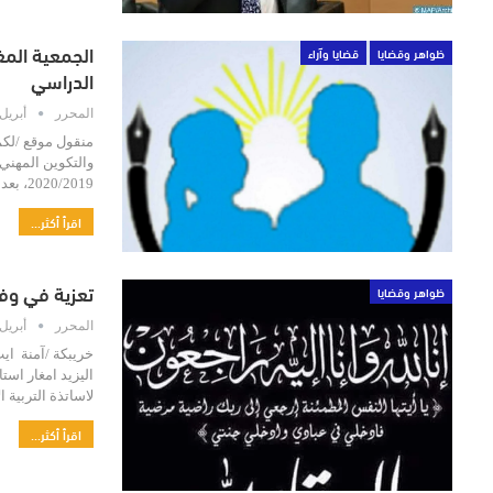
الجمعية المغ
ظواهر وقضايا
قضايا وآراء
الدراسي
المحرر
أبريل 10, 20
منقول موقع /لكم
والتكوين المهني
2020/2019، بعد الإعلان الرسمي للوزارة توقف الدراسة…
اقرأ أكثر...
تعزية في وفاة
ظواهر وقضايا
المحرر
أبريل 2, 020
اليزيد امغار استا
لاساتذة التربية 
اقرأ أكثر...