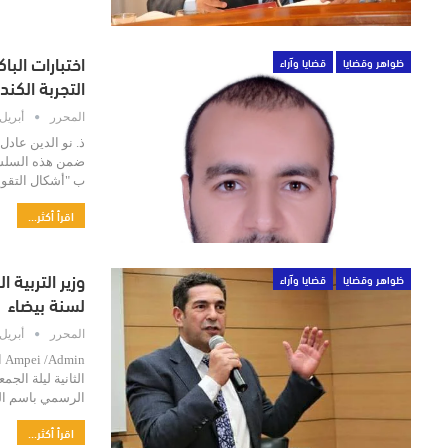
اختبارات البا
ظواهر وقضايا
قضايا وآراء
التجربة الكن
المحرر
أبريل 17, 20
ذ. نو الدين عاد
ضمن هذه السلسلة
ب "أشكال التقوي
اقرأ أكثر...
وزير التربية
ظواهر وقضايا
قضايا وآراء
لسنة بيضاء
المحرر
أبريل 11, 20
in
الرسمي باسم ال
اقرأ أكثر...