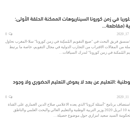
كلوريا في زمن كورونا السيناريوهات الممكنة الحلقة الأولى:
دية (مقاطعة…
20
0
ل/منسق فريق البحث في "صيغ التقويم المُمكِنة في زمن كورونا" سلا-المغرب نحاول
 من المقالات الاقتراب من التجارب الدولية في مجال التقويم، خاصة ما يرتبط
م المُمكنة في زمن كورونا" لندرك السياقات…
 الوطنية :التعليم عن بعد لا يعوض التعليم الحضوري ولا وجود
20
0
Ampei /Adm استضاف برنامج "أسئلة كرونا"الذي يعده الاعلامي صلاح الدين الغماري على القناة
الثانية ليلة الجمعة 10 ابريل 2020 وزير التربية الوطنية والتعليم العالي والبحث العلمي والناطق
حكومة السيد سعيد امزازي حول موضوع حصيلة…