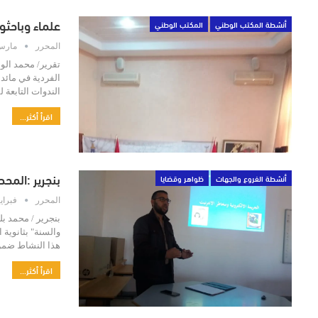
علماء وباحثو
أنشطة المكتب الوطني
المكتب الوطني
المحرر
مارس 12, 0
تقرير/ محمد الو
الفردية في مائدة
الندوات التابعة
اقرأ أكثر...
بنجرير :المح
أنشطة الفروع والجهات
ظواهر وقضايا
المحرر
فبراير 28, 
بنجرير / محمد بل
والسنة" بثانوية
هذا النشاط ضمن
اقرأ أكثر...