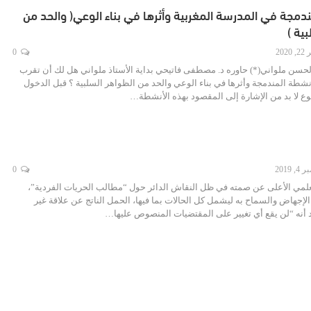
دمجة في المدرسة المغربية وأثرها في بناء الوعي( والحد من
ية )
2020
0
 لحسن ملواني(*) حاوره د. مصطفى فاتيحي بداية الأستاذ ملواني هل لك أن تقرب
أنشطة المندمجة وأثرها في بناء الوعي والحد من الظواهر السلبية ؟ قبل الدخول
لا بد من الإشارة إلى المقصود بهذه الأنشطة…
 2019
0
لمي الأعلى عن صمته في ظل النقاش الدائر حول “مطالب الحريات الفردية”،
 الإجهاض والسماح به ليشمل كل الحالات بما فيها، الحمل الناتج عن علاقة غير
أنه “لن يقع أي تغيير على المقتضيات المنصوص عليها…