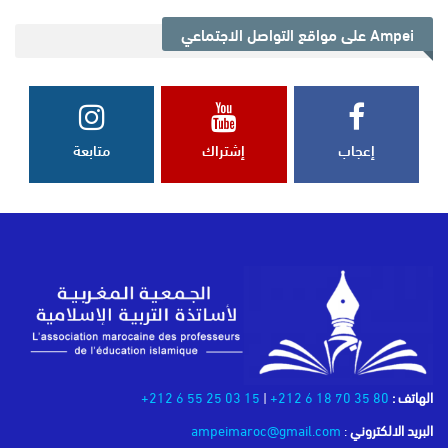
Ampei على مواقع التواصل الاجتماعي
إعجاب
إشتراك
متابعة
الهاتف :
80 35 70 18 6 212+
|
15 03 25 55 6 212+
البريد الالكتروني
:
ampeimaroc@gmail.com