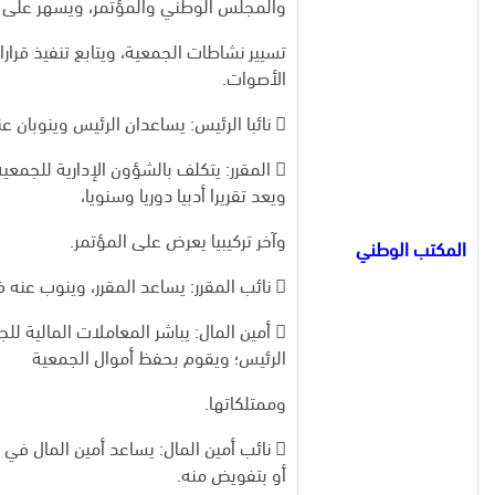
والمجلس الوطني والمؤتمر، ويسهر على
تسيير نشاطات الجمعية، ويتابع تنفيذ قر
الأصوات.
 نائبا الرئيس: يساعدان الرئيس وينوبان عنه في حالة وفاته أو عجزه أو غيابه أو بتفويض منه.
 المقرر: يتكلف بالشؤون الإدارية للجمع
ويعد تقريرا أدبيا دوريا وسنويا،
وآخر تركيبيا يعرض على المؤتمر.
المكتب الوطني
 نائب المقرر: يساعد المقرر، وينوب عنه في غيابه.
 أمين المال: يباشر المعاملات المالية
الرئيس؛ ويقوم بحفظ أموال الجمعية
وممتلكاتها.
 نائب أمين المال: يساعد أمين المال في
أو بتفويض منه.