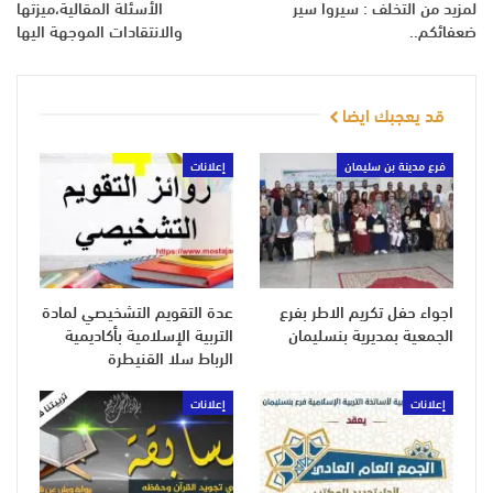
لمزيد من التخلف : سيروا سير
الأسئلة المقالية،ميزتها
ضعفائكم..
والانتقادات الموجهة اليها
قد يعجبك ايضا
فرع مدينة بن سليمان
إعلانات
اجواء حفل تكريم الاطر بفرع
عدة التقويم التشخيصي لمادة
الجمعية بمديرية بنسليمان
التربية الإسلامية بأكاديمية
الرباط سلا القنيطرة
إعلانات
إعلانات