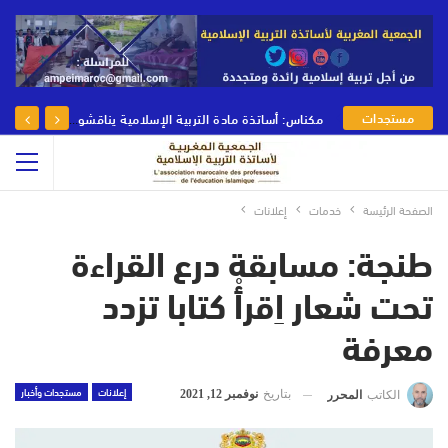
مستجدات
مكناس: أساتذة مادة التربية الإسلامية يناقشون رهانات وأدوار مادة التربية الإسلامية في يومها الوطني
الجمعية
الصفحة الرئيسة
خدمات
إعلانات
طنجة: مسابقة درع القراءة
تحت شعار اِقرأْ كتابا تزدد
معرفة
إعلانات
مستجدات وأخبار
بتاريخ
نوفمبر 12, 2021
الكاتب
المحرر