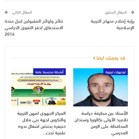
المقال السابق
المقال التالي
رؤية إصلاح منهاج التربية
نتائج ولوائح المقبولين لنيل منحة
الإسلامية
الاستحقاق لحفز التفوق الدراسي
2016
قد يعجبك ايضا
توجيهات تربوية
أنشطة مدرسية عامة
الأستاذ بين مطرقة حراسة
المركز الجهوي لمهن التربية
تلاميذ الأولى بكالوريا وسندان
والتكوين لجهة بني ملال
المحافظة على الزمن
خنيفرة يحتضن اشغال ندوة
المدرسي
علمية تحت…