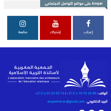
Ampei على مواقع التواصل الاجتماعي
إعجاب
إشتراك
متابعة
الهاتف :
80 35 70 18 6 212+
|
15 03 25 55 6 212+
البريد الالكتروني
:
ampeimaroc@gmail.com