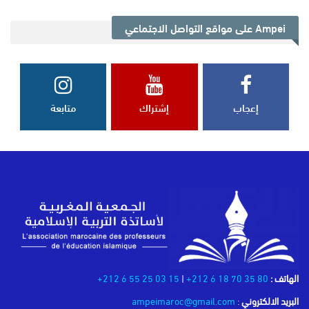
Ampei على مواقع التواصل الاجتماعي
إعجاب
إشتراك
متابعة
الهاتف :
80 35 70 18 6 212+
|
15 03 25 55 6 212+
البريد الالكتروني
:
ampeimaroc@gmail.com