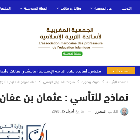
الأولـــى
عن الجمعية
وثائق و بيانات
الحياة المدرسية
الحقيبة 
مستجدات
مكناس: أساتذة مادة التربية الإسلامية يناقشون رهانات وأدوا
الجمعية
الصفحة الرئيسة
صوت وصورة
قنوات المنهاج الرقمي
قناة منهاج التعليم الثانوي
نماذج للتأسي : عثمان بن عفان 
بتاريخ
أبريل 15, 2020
الكاتب
المحرر