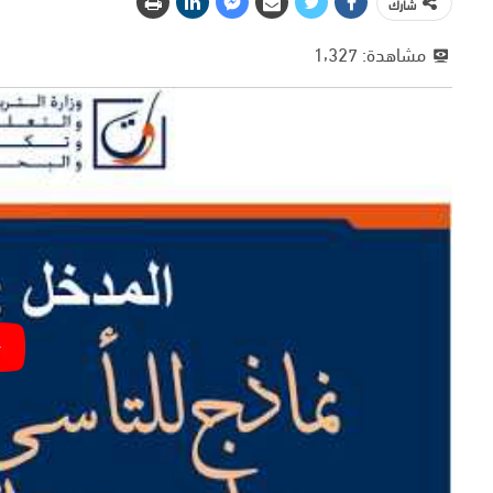
شارك
مشاهدة:
1٬327