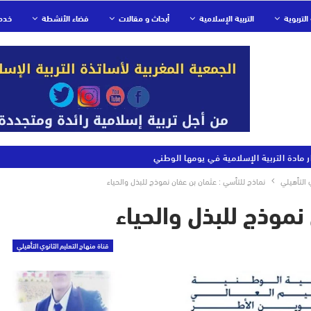
التربوية
التربية الإسلامية
أبحاث و مقالات
فضاء الأنشطة
خدم
ر مادة التربية الإسلامية في يومها الوطني
 التأهيلي
نماذج للتأسي : عثمان بن عفان نموذج للبذل والحياء
نموذج للبذل والحياء
قناة منهاج التعليم الثانوي التأهيلي