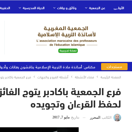
الأولـــى
عن الجمعية
وثائق و بيانات
الحياة المدرسية
الحقيبة 
مستجدات
مكناس: أساتذة مادة التربية الإسلامية يناقشون رهانات وأدوا
الجمعية
الصفحة الرئيسة
فضاء الأنشطة
أنشطة الفروع والجهات
فرع الجمعية باكادبر يتو
فرع الجمعية باكادبر يتوج الفا
لحفظ القرءان وتجويده
بتاريخ
مايو 7, 2017
الكاتب
المحرر