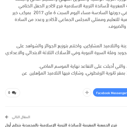
مغربية لأساتذة التربية الاسلامية فرع اكادير الحفل الختامي
لمسابقة زيد بن ثابت لحفظ القران الكريم وتجويده والييرة النبوية في دورتها السادسة مساء اليوم السبت 6 ماي 2017 بمركب خير
يمية للتعليم وممثلي المجلس الجماعي لأكادير وعدد من السادة
 والضيوف.
نة والتلاميذ المشاركين، واختتم بتوزيع الجوائز والشواهد على
يد وفئة السيرة النبوية.وفي الأسلاك الثلاثة الابتدائي والاعدادي
والتي أحبلت على التقاعد نهاية الموسم الماضي.
يذكر أن المسابقة النهائية جرت اطوارها أمس الجمعة 5 ماي 2017 بمقر ثانوية الزرقطوني، وشارك فيها التلاميذ المؤهلين عن
Facebook Messenger
0
المقال التالي
فرع الجمعية المغربية لأساتذة التربية الإسلامية بالمحمدية ينظم أول