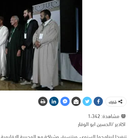
شارك
مشاهدة:
1٬342
اكادير /الحسين ابو الوقار
تنفيذا لبرنامجها السنوي، وبتنسيق وشراكة مع المديرية الاقليمية ل