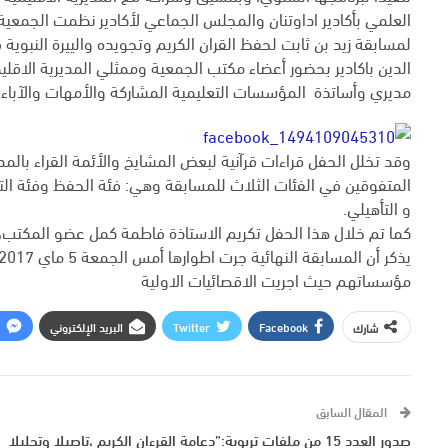
العلمي بأكادير اداوتنان والمجلس الجماعي لأكادير نظمت الجمعية ال
الدين باكادير بحضور أعضاء مكتب الجمعية وممثلي المديرية الاقل
مديري وأساتذة المؤسسات التعليمية المشاركة والأمهات والآباء
وقد تخلل الحفل قراءات قرآنية لبعض المشايخ والأئمة القراء بالمدي
المتفوقين في الفئات الثلاث للمسابقة وهي: فئة الحفظ وفئة التجو
و التأهيلي.
كما تم خلال هذا الحفل تكريم الاستاذة فاطمة كمل عضو المكتب، 
مؤسساتهم حيث اجريت الاقصائيات الاولية
Facebook
Twitter
البريد الإلكتروني
شارك
المقال السابق
صدور العدد 15 من ملفات تربوية:”دعامة القرءان الكريم ،تاصيلا وتحليلا