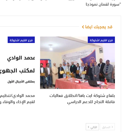
“سورة لقمان نموذجا
قد يعجبك ايضا
فرع اقليم اشتوكة
فرع اقليم اشتوكة
بلفاع شتوكة ايت باها/انطلاق فعاليات
محمد الوادي/تنظيم 
فافلة النجاح للدعم الدراسي
لقيم الإخاء والوفاء و
السابق
التالي