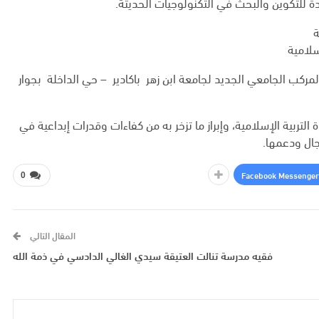
دة للتكوين والبحث في التكنولوجيات الحديثة.
ة
سلامية
اعة التاسعة صباحا بالمركب الجامعي الجديد لجامعة ابن زهر باكادير – حي الداخلة بجوار
لتربية الإسلامية، وإبراز ما تزخر به من كفاءات وقدرات إبداعية في
مجال ودعمها.
Facebook Messenger
0
المقال التالي
فقيه مدرسة تنالت العتيقة سيدي الغالي الدادسي في ذمة الله