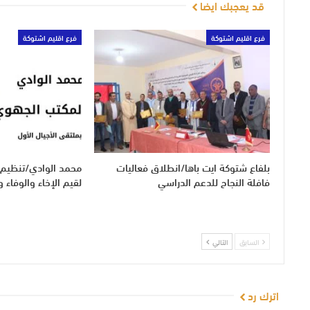
قد يعجبك ايضا
فرع اقليم اشتوكة
فرع اقليم اشتوكة
بلفاع شتوكة ايت باها/انطلاق فعاليات
محمد الوادي/تنظيم 
فافلة النجاح للدعم الدراسي
لقيم الإخاء والوفاء و
السابق
التالي
اترك رد