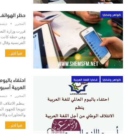
حظر الهواتف
ظواهر وقضايا
المحرر
ديسمبر 12
قررت وزارة التعل
وهي خطة كانت ضم
الفرنسية.وقال ج
اقرأ أكثر...
احتفاء باليوم
ظواهر وقضايا
قضايا اللغة العربية
العربية أسبوع
المحرر
ديسمبر 5,
تتويجا للجهود ال
والتجاوزات والاخ
اقرأ أكثر...