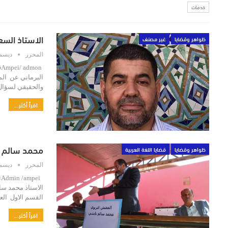
خدمات
الاستاذ السع
ظواهر وقضايا
غير مصنف
المحرر
ديسمبر 18
n
البرماني عن المد
والحقيقي لسؤال
اقرأ أكثر...
محمد سالم با
ظواهر وقضايا
قضايا اللغة العربية
المحرر
ديسمبر 16
i
الاستاذ محمد سال
القسم الاول الع
اقرأ أكثر...