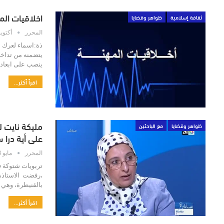
اخلاقيات الم
ثقافة إسلامية
ظواهر وقضايا
المحرر
أكتوبر 29, 7
ذة:اسماء لعرك با
يتضمنه من تداخل
ينصب على ابعاد ع
اقرأ أكثر...
مليكة نايت ل
ظواهر وقضايا
مع الباحثين
على أية درا 
المحرر
مايو 18, 2017
،رفضت الاستاذة م
بالقنيطرة، وهي أ
اقرأ أكثر...