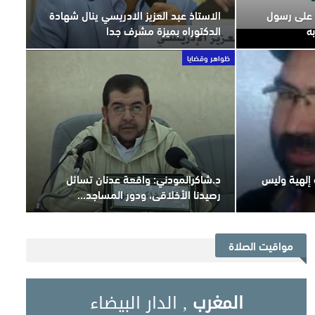
ل على رسول
الاستاذ عبد العزيز الادريسي ينال شهادة
ه
الدكتوراه بميزة مشرف جدا
ظواهر وقضايا
 إلهية وليس
د.شاكرالمودني: واقعة عدنان تسائل
رصيدنا الأخلاقي، ودور المساجد…
مواقيت الصلاة