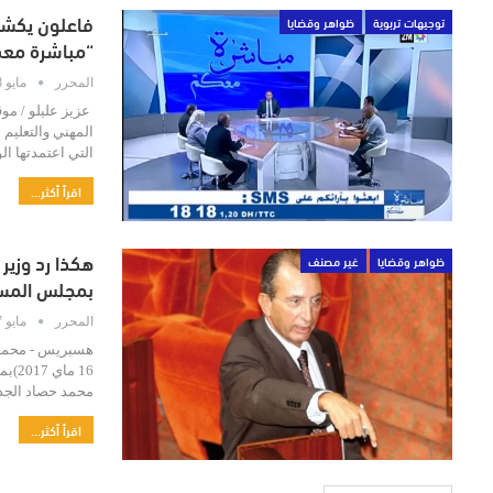
فاعلون يكشف
توجيهات تربوية
ظواهر وقضايا
“مباشرة مع
المحرر
مايو 18, 2017
عزيز عليلو / موق
المهني والتعليم 
التي اعتمدتها ا
اقرأ أكثر...
هكذا رد وزير
ظواهر وقضايا
غير مصنف
بمجلس المس
المحرر
مايو 17, 2017
16 م
محمد حصاد الجدل
اقرأ أكثر...