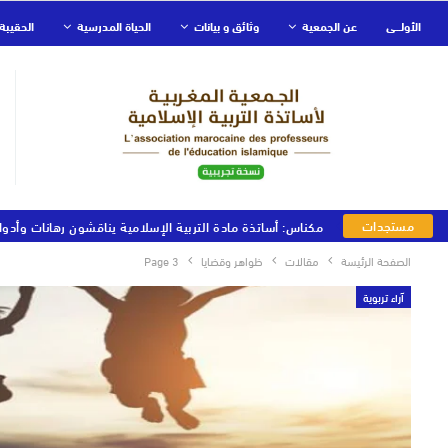
الأولـــى
عن الجمعية
وثائق و بيانات
الحياة المدرسية
الحقيبة 
مستجدات
مكناس: أساتذة مادة التربية الإسلامية يناقشون رهانات وأدوا
الجمعية
الصفحة الرئيسة
مقالات
ظواهر وقضايا
Page 3
آراء تربوية