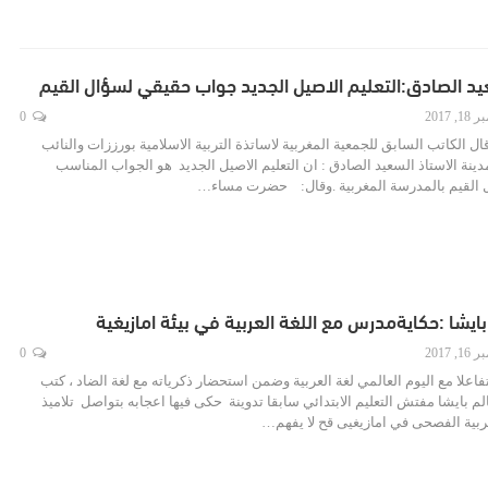
يد الصادق:التعليم الاصيل الجديد جواب حقيقي لسؤال القيم
, 2017
0
Ampei/ admoقال الكاتب السابق للجمعية المغربية لاساتذة التربية الاسلامية بورززات والنائب
ينة الاستاذ السعيد الصادق : ان التعليم الاصيل الجديد هو الجواب المناسب
 القيم بالمدرسة المغربية .وقال: حضرت مساء…
يشا :حكايةمدرس مع اللغة العربية في بيئة امازيغية
, 2017
0
Admin /ampeتفاعلا مع اليوم العالمي لغة العربية وضمن استحضار ذكرياته مع لغة الضاد ، كتب
م بايشا مفتش التعليم الابتدائي سابقا تدوينة حكى فيها اعجابه بتواصل تلاميذ
ربية الفصحى في امازيغيى قح لا يفهم…