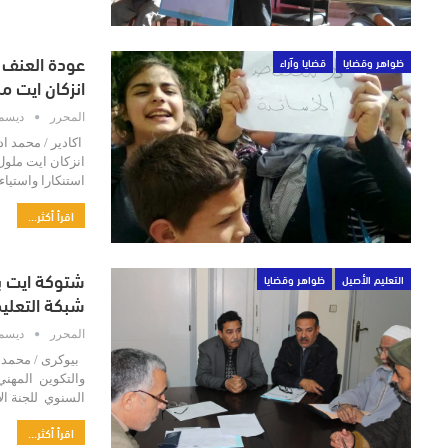
عودة العنف ل
ظواهر وقضايا
قضايا وآراء
انزكان ايت م
المحرر
ديسمبر 16
اكادير / محمد اد
استنكارا واستيا
اقرأ أكثر...
شتوكة ايت با
التعليم الأصيل
ظواهر وقضايا
شبكة التعليم
المحرر
ديسمبر 15
بيوكرى / محمد ا
السنوي للجنة ال
اقرأ أكثر...