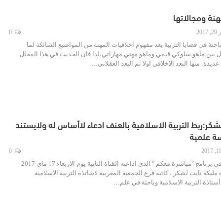
هنة ومجالاتها
201
0
حثة في قضايا التربية يعد مفهوم اخلاقيات المهنة من المواضيع الشائكة لما
 بين ماهو سلوكي قيمي وماهو مهني مهاراتي،لدا فان الحديث في هذا المجال
ديدة: منها البعد الاخلاقي اولا ثم البعد العقلاني…
شكر:ربط التربية الاسلامية بالعنف ادعاء لاأساس له ولايستند
سة علمية
0
تربويات شتوكة في برنامج "مباشرة معكم " الذي اذاعته القناة الثانية يوم الاربعاء 17 ماي 2017
ليكة نايت لشكر ، كاتبة فرع الجمعية المغربية لاساتذة التربية الاسلامية
ستاذة التربية الاسلامية وباحثة في علم…