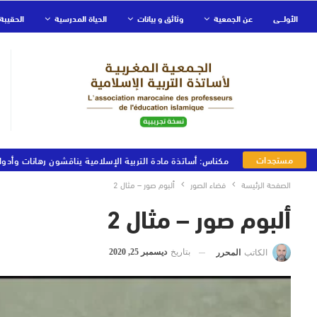
الأولـــى
عن الجمعية
وثائق و بيانات
الحياة المدرسية
الحقيبة 
مستجدات
مكناس: أساتذة مادة التربية الإسلامية يناقشون رهانات وأدوا
الجمعية
الصفحة الرئيسة
فضاء الصور
ألبوم صور – مثال 2
ألبوم صور – مثال 2
بتاريخ
ديسمبر 25, 2020
الكاتب
المحرر