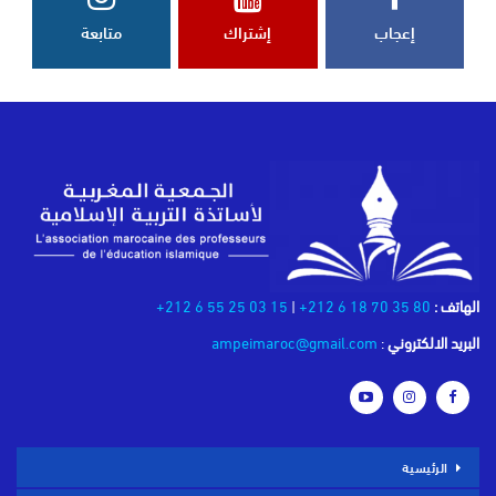
إعجاب
إشتراك
متابعة
الهاتف :
80 35 70 18 6 212+
|
15 03 25 55 6 212+
البريد الالكتروني
:
ampeimaroc@gmail.com
الرئيسية