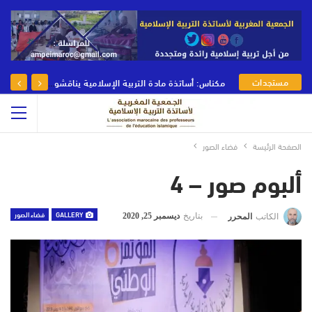
مستجدات
مكناس: أساتذة مادة التربية الإسلامية يناقشون رهانات وأدوار مادة التربية الإسلامية في يومها الوطني
الجمعية
الصفحة الرئيسة
فضاء الصور
ألبوم صور – 4
GALLERY
فضاء الصور
بتاريخ
ديسمبر 25, 2020
الكاتب
المحرر