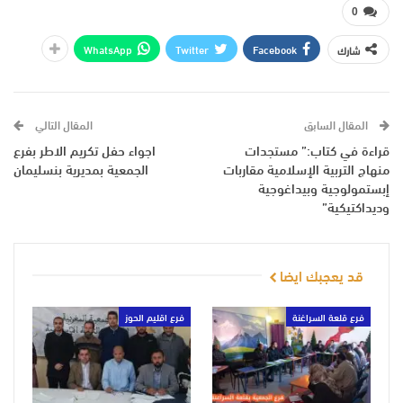
0
WhatsApp
Twitter
Facebook
شارك
المقال السابق
المقال التالي
قراءة في كتاب:” مستجدات
اجواء حفل تكريم الاطر بفرع
منهاج التربية الإسلامية مقاربات
الجمعية بمديرية بنسليمان
إبستمولوجية وبيداغوجية
وديداكتيكية”
قد يعجبك ايضا
فرع قلعة السراغنة
فرع اقليم الحوز