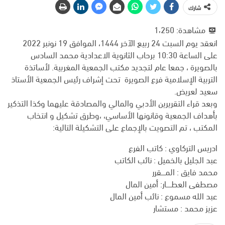
شارك
مشاهدة:
1٬250
انعقد يوم السبت 24 ربيع الآخر 1444، الموافق 19 نونبر 2022
على الساعة 10:30 برحاب الثانوية الاعدادية محمد السادس
بالصويرة ، جمعا عام لتجديد مكتب الجمعية المغربية. لأساتذة
التربية الإسلامية فرع الصويرة تحت إشراف رئيس الجمعية الأستاذ
سعيد لعريض.
وبعد قراء التقريرين الأدبي والمالي والمصادقة عليهما وكذا التذكير
بأهداف الجمعية وقانونها الأساسي، ،وطرق تشكيل و انتخاب
المكتب ، تم التصويت بالإجماع على التشكيلة التالية:
ادريس التركاوي : كاتب الفرع
عبد الجليل بالخميل : نائب الكاتب
محمد فايق : المــــقرر
مصطفى العطـــــار: أمين المال
عبد الله مسموع : نائب أمين المال
عزيز محمد : مستشار