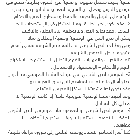
قضية بحيث ننشغل بفهوم او قضية في السورة بطريقة تصبح هي
موضوع الدرس ونغفل عن السورة المقصودة لذاتها بحيث يجب
التركيز على الترتيل والتجويد والحفظ واستخارج القيم والاحكام ..
2- وقد يكون نص انطلاق وهنا المشكل في الإستصحاب للنص
الشرعي فقد نعالج النص ولا نوظفه أثناء التحليل والتركيب .
يمكن أن ندرج النص في الوضعية وضعية الإنطلاق مثلا .
ومن وظائف النص الشرعي: بناء المفاهيم الشرعية بمعنى أقدم
مفهوما داخل النصوص الشرعية .
تنمية القدرات والمهارات : الفهم التحليل- الاستشهاد – استخراج
القيم والأحكام – الإستشهاد والإستدلال .
3- التقويم بالنص الشرعي: في مرحلة النشاط التقويمي قد أعرض
نصا وأسال ما علاقته بالمفاهيم التي سبق التعريف بها .
وقد يكون نصا مشوشا للاستفزازالمعرفي للمتعلم .
وقد أضيفه سندا لوضعية تقويمية خاصة إذا كانت الوضعية لا
تغطي كل المداخل .
4- تقويم النص الشرعي : والمقصود ماذا نقوم في النص الشرعي :
الحفظ – التجويد – استثمار السورة – استخراج الأحكام – بناء
مفاهيم ..
كما أشار المحاضر الاستاذ يوسف العلمي إلى ضرورة مراعاة طبيعة