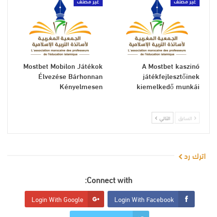
غير مصنف
غير مصنف
Mostbet Mobilon Játékok
A Mostbet kaszinó
Élvezése Bárhonnan
játékfejlesztőinek
Kényelmesen
kiemelkedő munkái
السابق
التالي
اترك رد
Connect with:
Login With Google
Login With Facebook