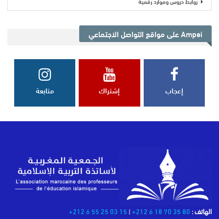
روابط دروس وموارد رقمية
Ampei على مواقع التواصل الاجتماعي
إعجاب
إشتراك
متابعة
الهاتف :
80 35 70 18 6 212+
|
15 03 25 55 6 212+