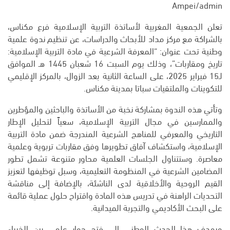
Ampei/admin
تعلن الجمعية المغربية لأساتذة التربية الإسلامية فرع مكناس،
بالشراكة مع مركز مداد للأبحاث والدراسات، عن تنظيم ندوة علمية
وطنية تحت عنوان: “المعرفة الشرعية في مادة التربية الإسلامية:
تاريخ ومقاربات”، وذلك يوم السبت 16 شعبان 1445 هـ الموافق
لـ15 فبراير 2025، على الساعة الثانية بعد الزوال، بالمركز الإقليمي
للتكوينات والملتقيات سباتا بمدينة مكناس.
وتأتي هذه الندوة بمشاركة نخبة من الأساتذة والباحثين والمؤطرين
والممارسين في مجال التربية الإسلامية، سعياً لتحليل الإطار
التاريخي والمعرفي للمناهج الشرعية المندرجة ضمن مادة التربية
الإسلامية، واستكشاف آفاق تطويرها وفق مقاربات تربوية وعلمية
معاصرة. وستتناول الجلسات العلمية محاور متنوعة تشمل تطور
المضامين الشرعية في المنظومة التعليمية، وسبل توظيفها لتعزيز
القيم الروحية والأخلاقية لدى الناشئة، بالإضافة إلى مناقشة
التحديات الراهنة في تدريس هذه المادة واقتراح حلول عملية قائمة
على البحث الأكاديمي والتجربة الميدانية.
ويهدف هذا الحدث الوطني إلى فتح حوار علمي بين الخبراء