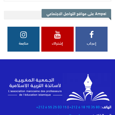
Ampei على مواقع التواصل الاجتماعي
إعجاب
إشتراك
متابعة
الهاتف :
80 35 70 18 6 212+
|
15 03 25 55 6 212+