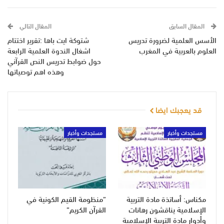
المقال السابق
المقال التالي
الأسس العلمية لضرورة تدريس
شتوكة ايت باها :تقرير اختتام
العلوم بالعربية في المغرب
اشغال الندوة العلمية الرابعة
حول ضوابط تدريس النص القرآني
وهذه اهم توصياتها
قد يعجبك ايضا
مستجدات وأخبار
مستجدات وأخبار
مكناس: أساتذة مادة التربية
”منظومة القيم الكونية في
الإسلامية يناقشون رهانات
القرآن الكريم”
وأدوار مادة التربية الإسلامية