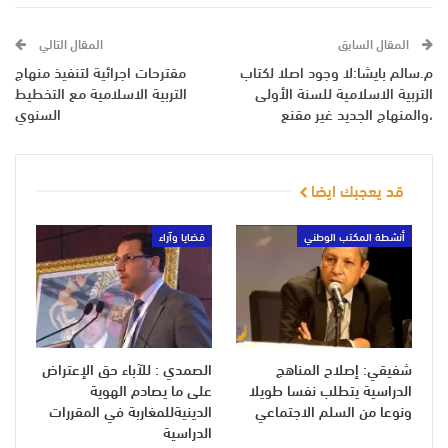
المقال السابق
المقال التالي
م.سالم بايشا:لا وجود اصلا لكتاب
مقترحات اجرائية لتنفيذ منهاج
التربية الاسلامية للسنة الأولى
التربية الاسلامية مع التخطيط
،والمنهاج الجديد غير مقنع
السنوي
قد يعجبك ايضا
أنشطة المكتب الوطني
قضايا وآراء
شفيقي: إصلاح المناهج
الصمدي : للآباء حق الإعتراض
الدراسية يتطلب نفسا طويلا
على ما يصادم الهوية
ونوعا من السلم الاجتماعي
الدينيةللمغاربة في المقررات
الدراسية